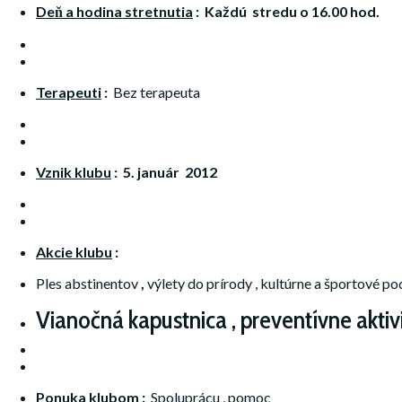
Deň a hodina
stretnutia
: Každú stredu o 16.00 hod.
Terapeuti
:
Bez terapeuta
Vznik
klubu
: 5. január 2012
Akcie
klubu
:
Ples abstinentov
,
výlety do prírody , kultúrne a športové pod
Vianočná kapustnica , preventívne aktivi
Ponuka
klubom
:
Spoluprácu , pomoc