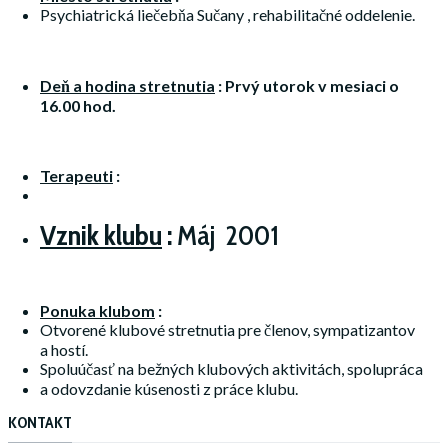
Psychiatrická liečebňa Sučany , rehabilitačné oddelenie.
Deň a hodina stretnutia
:
Prvý utorok v mesiaci o
16.00 hod.
Terapeuti
:
Vznik klubu
:
Máj 2001
Ponuka klubom
:
Otvorené klubové stretnutia pre členov, sympatizantov
a hostí.
Spoluúčasť na bežných klubových aktivitách, spolupráca
a odovzdanie kúsenosti z práce klubu.
KONTAKT