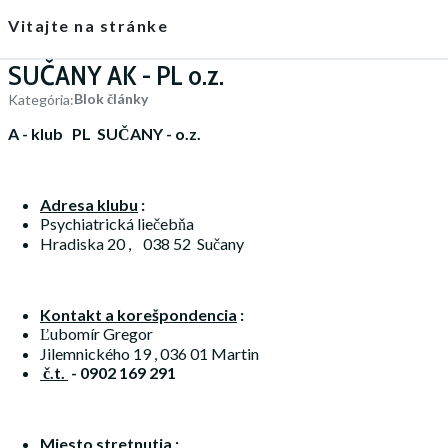
Vitajte na stránke
SUČANY AK - PL o.z.
Blok články
Kategória:
A - klub PL SUČANY - o.z.
Adresa klubu
:
Psychiatrická liečebňa
Hradiska 20 , 038 52 Sučany
Kontakt a korešpondencia
:
Ľubomír Gregor
Jilemnického 19 , 036 01 Martin
č.t.
-
0902 169 291
Miesto stretnutia
: