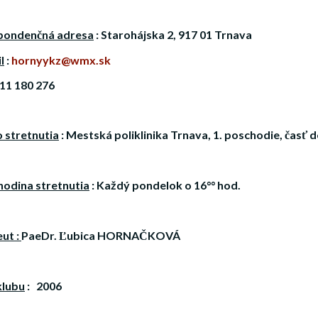
pondenčná adresa
: Starohájska 2, 917 01 Trnava
l
:
hornyykz@wmx.sk
11 180 276
 stretnutia
:
Mestská poliklinika Trnava, 1. poschodie, časť 
hodina stretnutia
:
Každý pondelok o 16°° hod.
ut :
PaeDr. Ľubica HORNAČKOVÁ
klubu
:
2006