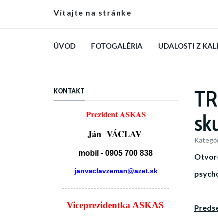
Vitajte na stránke
ÚVOD
FOTOGALÉRIA
UDALOSTI Z KA
TR
KONTAKT
Prezident ASKAS
sk
Ján VÁCLAV
Kategór
mobil - 0905 700 838
Otvore
janvaclavzeman@azet.sk
psycho
-------------------------------------
Viceprezidentka ASKAS
Preds