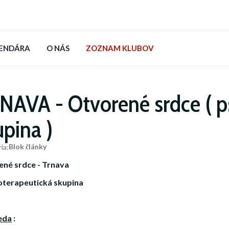
LENDÁRA
O NÁS
ZOZNAM KLUBOV
NAVA - Otvorené srdce ( p
upina )
Blok články
ia:
né srdce - Trnava
terapeutická skupina
eda
: