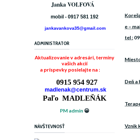
Janka VOLFOVÁ
Koreš
mobil - 0917 581 192
e – mai
jankavankova35@gmail.com
tel :
09
ADMINISTRATOR
Aktualizovanie v adresári, termíny
Miesto
vašich akcií
a príspevky posielajte na :
0915 954 927
Deň a 
madlenak@centrum.sk
Paľo MADLEŇÁK
Terape
PM admin
😀
Vznik 
NÁVŠTEVNOSŤ