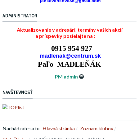
jankavankova35@gmail.com
ADMINISTRATOR
Aktualizovanie v adresári, termíny vašich akcií
a príspevky posielajte na :
0915 954 927
madlenak@centrum.sk
Paľo MADLEŇÁK
PM admin
😀
NÁVŠTEVNOSŤ
Nachádzate sa tu:
Hlavná stránka
Zoznam klubov