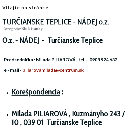
Vitajte na stránke
TURČIANSKE TEPLICE - NÁDEJ o.z.
Blok články
Kategória:
O.z. - NÁDEJ - Turčianske Teplice
Predsedníčka : Milada PILIAROVÁ ,
tel.
-
0908 924 632
e - mail -
piliarovamilada@centrum.sk
Korešpondencia
:
Milada PILIAROVÁ
, Kuzmányho 243 /
10 , 039 01 Turčianske Teplice