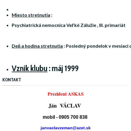
Miesto
stretnutia
:
Psychiatrická nemocnica Veľké Zálužie , III. primariát
Deň a hodina
stretnutia
:
Posledný pondelok v mesiaci o
Vznik klubu
:
máj 1999
KONTAKT
Prezident ASKAS
Ján VÁCLAV
mobil - 0905 700 838
janvaclavzeman@azet.sk