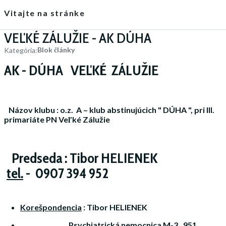
Vitajte na stránke
VEĽKÉ ZÁLUŽIE - AK DÚHA
Blok články
Kategória:
AK - DÚHA VEĽKÉ ZÁLUŽIE
Názov klubu :
o.z. A – klub abstinujúcich " DÚHA ", pri III.
primariáte PN Veľké Zálužie
Predseda : Tibor HELIENEK
tel.
- 0907 394 952
Korešpondencia
:
Tibor HELIENEK
Psychiatrická nemocnica M-3 , 951