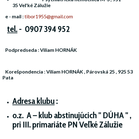
35 Veľké Zálužie
e - mail :
tibor1955@gmail.com
tel.
- 0907 394 952
Podpredseda : Viliam HORNÁK
Korešpondencia : Viliam HORNÁK , Párovská 25 , 925 53
Pata
Adresa klubu
:
o.z. A – klub abstinujúcich " DÚHA " ,
pri III. primariáte PN Veľké Zálužie