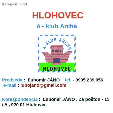
Kategória:
uvod
HLOHOVEC
A - klub Archa
Predseda
: Ľubomír JÁNO
tel.
- 0905 239 056
e-mail
:
lubojano@gmail.com
Korešpondencia
: Ľubomír JÁNO , Za poštou - 11
/ A , 920 01 Hlohovec