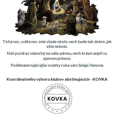
Tichá noc, svätá noc znie všade okolo, nech bude tak dobre, jak
ešte nebolo.
Náš pozdrav vianočný na vašu adresu, nech krásni anjeli so
spevom prinesú.
Požehnané najkrajšie sviatky roka vám želajú členovia
Koordinačného výboru klubov abstinujúcich - KOVKA