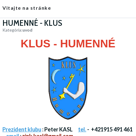
Vitajte na stránke
HUMENNÉ - KLUS
Kategória:
uvod
KLUS
-
HUMENNÉ
Prezident klubu
: Peter KASL
tel.
- +421915 491 461