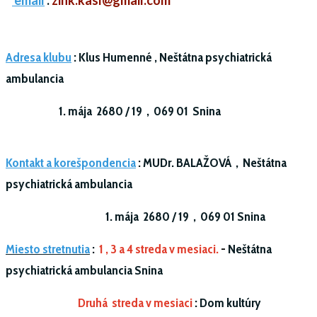
email
:
zink.kasl@gmail.com
Adresa klubu
:
Klus Humenné ,
Neštátna psychiatrická
ambulancia
1. mája 2680 / 19 ,
069 01 Snina
Kontakt a korešpondencia
:
MUDr. BALAŽOVÁ ,
Neštátna
psychiatrická ambulancia
1. mája 2680 / 19 ,
069 01 Snina
Miesto stretnutia
:
1 , 3 a 4 streda v mesiaci.
-
Neštátna
psychiatrická ambulancia Snina
Druhá streda v mesiaci
: Dom kultúry