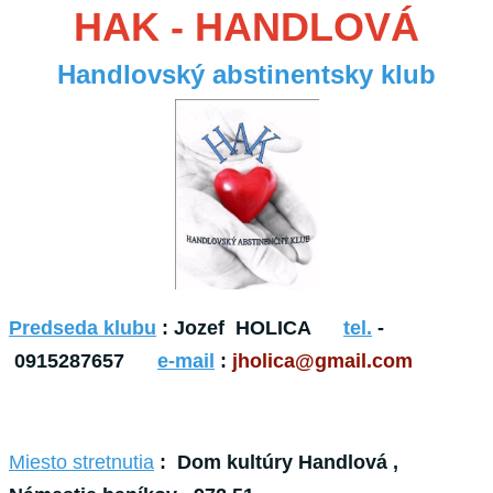
HAK - HANDLOVÁ
Handlovský abstinentsky klub
Predseda klubu
:
Jozef HOLICA
tel.
-
0915287657
e-mail
:
jholica@gmail.com
Miesto
stretnutia
: Dom kultúry Handlová ,