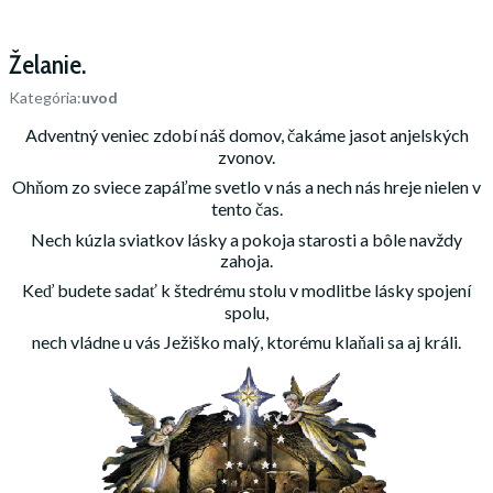
Želanie.
Kategória:
uvod
Adventný veniec zdobí náš domov, čakáme jasot anjelských
zvonov.
Ohňom zo sviece zapáľme svetlo v nás a nech nás hreje nielen v
tento čas.
Nech kúzla sviatkov lásky a pokoja starosti a bôle navždy
zahoja.
Keď budete sadať k štedrému stolu v modlitbe lásky spojení
spolu,
nech vládne u vás Ježiško malý, ktorému klaňali sa aj králi.