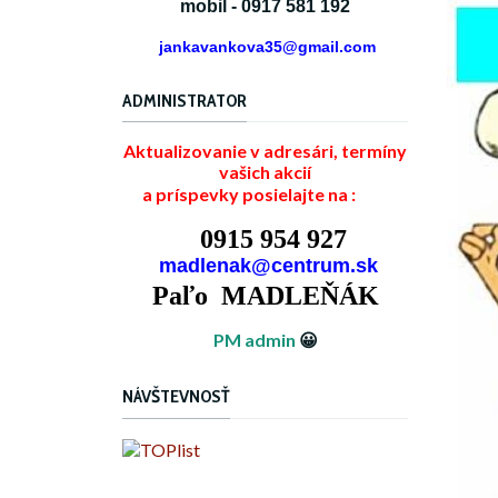
mobil - 0917 581 192
jankavankova35@gmail.com
ADMINISTRATOR
Aktualizovanie v adresári, termíny
vašich akcií
a príspevky posielajte na :
0915 954 927
madlenak@centrum.sk
Paľo MADLEŇÁK
PM admin
😀
NÁVŠTEVNOSŤ