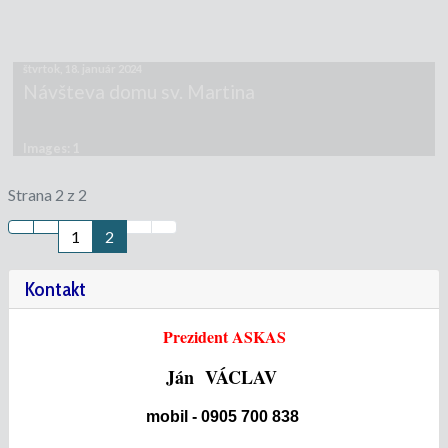
štvrtok, 18. január 2024
Návšteva domu sv. Martina
Images: 1
Strana 2 z 2
1
2
Kontakt
Prezident ASKAS
Ján VÁCLAV
mobil - 0905 700 838