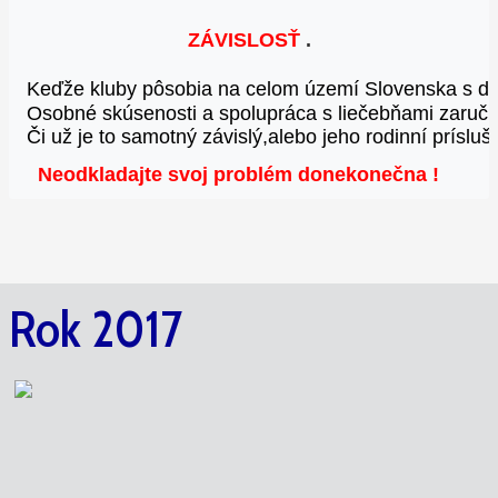
ZÁVISLOSŤ
 .
Keďže kluby pôsobia na celom území Slovenska 
s d
Osobné skúsenosti a spolupráca s liečebňami 
zaruču
Či už je to samotný závislý,alebo jeho rodinní príslušn
Neodkladajte svoj problém donekonečna
!
Rok 2017