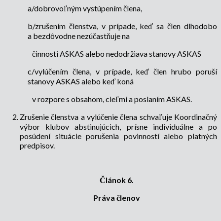
a/dobrovoľným vystúpením člena,
b/zrušením členstva, v prípade, keď sa člen dlhodobo
a bezdôvodne nezúčastňuje na
činnosti ASKAS alebo nedodržiava stanovy ASKAS
c/vylúčením člena, v prípade, keď člen hrubo poruší
stanovy ASKAS alebo keď koná
v rozpore s obsahom, cieľmi a poslaním ASKAS.
Zrušenie členstva a vylúčenie člena schvaľuje Koordinačný
výbor klubov abstinujúcich, prísne individuálne a po
posúdení situácie porušenia povinností alebo platných
predpisov.
Článok 6.
Práva členov