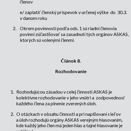
členov
e/ zaplatiť členský príspevok v určenej výške
do
30.3.
v danom roku
2.
Okrem povinností podľa ods. 1 sú riadni členovia
povinní zúčastňovať sa zasadnutí tých orgánov ASKAS,
ktorých sú volenými členmi.
Článok 8.
Rozhodovanie
1.
Rozhodujúcou zásadou v celej činnosti ASKAS je
kolektívne rozhodovanie v jeho vnútri a zodpovednosť
každého člena za plnenie zverených úloh.
2.
O otázkach v obsahu činnosti a pri naplňovaní cieľov
a úloh rozhodujú orgány ASKAS verejným hlasovaním,
kde každý jeho člen má jeden hlas a tajné hlasovanie je