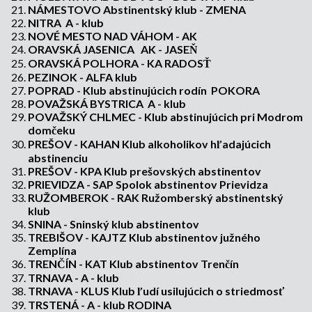
NÁMESTOVO Abstinentský klub - ZMENA
NITRA A - klub
NOVÉ MESTO NAD VÁHOM - AK
ORAVSKÁ JASENICA AK - JASEŇ
ORAVSKÁ POLHORA - KA RADOSŤ
PEZINOK - ALFA klub
POPRAD - Klub abstinujúcich rodín POKORA
POVAŽSKÁ BYSTRICA A - klub
POVAŽSKÝ CHLMEC - Klub abstinujúcich pri Modrom
domčeku
PREŠOV - KAHAN Klub alkoholikov hľadajúcich
abstinenciu
PREŠOV - KPA Klub prešovských abstinentov
PRIEVIDZA - SAP Spolok abstinentov Prievidza
RUŽOMBEROK - RAK Ružomberský abstinentský
klub
SNINA - Sninský klub abstinentov
TREBIŠOV - KAJTZ Klub abstinentov južného
Zemplína
TRENČÍN - KAT Klub abstinentov Trenčín
TRNAVA - A - klub
TRNAVA - KLUS Klub ľudí usilujúcich o striedmosť
TRSTENÁ - A - klub RODINA