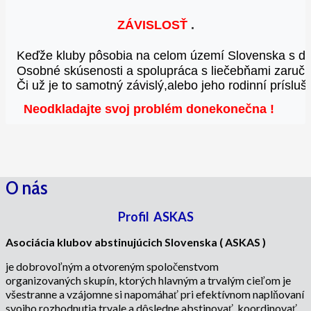
ZÁVISLOSŤ
 .
Keďže kluby pôsobia na celom území Slovenska 
s d
Osobné skúsenosti a spolupráca s liečebňami 
zaruču
Či už je to samotný závislý,alebo jeho rodinní príslušn
Neodkladajte svoj problém donekonečna
!
O nás
Profil ASKAS
Asociácia klubov abstinujúcich Slovenska ( ASKAS )
je dobrovoľným a otvoreným spoločenstvom
organizovaných skupín, ktorých hlavným a trvalým cieľom je
všestranne a vzájomne si napomáhať pri efektívnom naplňovaní
svojho rozhodnutia trvale a dôsledne abstinovať, koordinovať