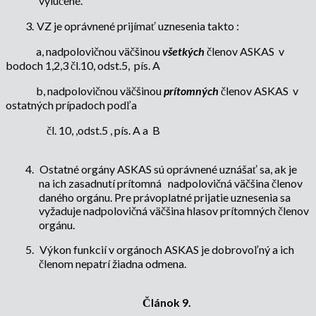
vylúčené.
3.
VZ je oprávnené prijímať uznesenia takto :
a, nadpolovičnou väčšinou
všetkých
členov ASKAS
v
bodoch 1,2,3 čl.10, odst.5,
pís. A
b, nadpolovičnou väčšinou
prítomných
členov ASKAS
v
ostatných prípadoch podľa
čl. 10, ,odst.5 , pís. A a
B
4.
Ostatné orgány ASKAS sú oprávnené uznášať sa, ak je
na ich zasadnutí prítomná
nadpolovičná väčšina členov
daného orgánu. Pre právoplatné prijatie uznesenia sa
vyžaduje nadpolovičná väčšina hlasov prítomných členov
orgánu.
5.
Výkon funkcií v orgánoch ASKAS je dobrovoľný a ich
členom nepatrí žiadna odmena.
Článok 9.