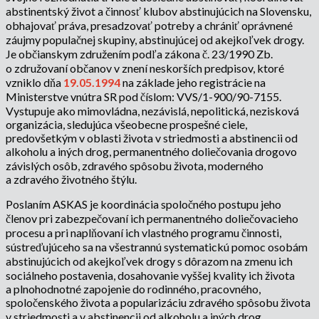
abstinentský život a činnosť klubov abstinujúcich na Slovensku,
obhajovať práva, presadzovať potreby a chrániť oprávnené
záujmy populačnej skupiny, abstinujúcej od akejkoľvek drogy.
Je občianskym združením podľa zákona č. 23/1990 Zb.
o združovaní občanov v znení neskorších predpisov, ktoré
vzniklo dňa
19.05.1994
na základe jeho registrácie na
Ministerstve vnútra SR pod číslom: VVS/1-900/90-7155.
Vystupuje ako mimovládna, nezávislá, nepolitická, nezisková
organizácia, sledujúca všeobecne prospešné ciele,
predovšetkým v oblasti života v striedmosti a abstinencii od
alkoholu a iných drog, permanentného doliečovania drogovo
závislých osôb, zdravého spôsobu života, moderného
a zdravého životného štýlu.
Poslaním ASKAS je koordinácia spoločného postupu jeho
členov pri zabezpečovaní ich permanentného doliečovacieho
procesu a pri naplňovaní ich vlastného programu činnosti,
sústreďujúceho sa na všestrannú systematickú pomoc osobám
abstinujúcich od akejkoľvek drogy s dôrazom na zmenu ich
sociálneho postavenia, dosahovanie vyššej kvality ich života
a plnohodnotné zapojenie do rodinného, pracovného,
spoločenského života a popularizáciu zdravého spôsobu života
v striedmosti a v abstinencii od alkoholu a iných drog.