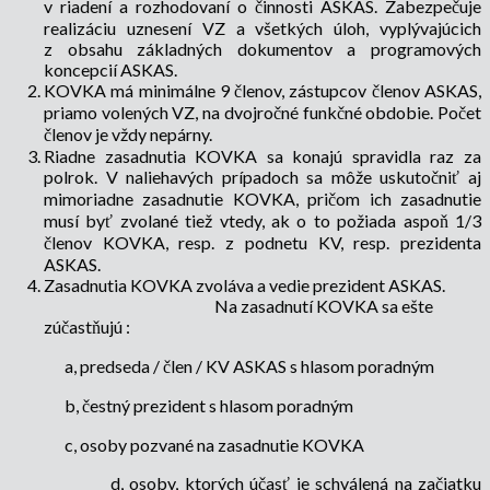
v riadení a rozhodovaní o činnosti ASKAS. Zabezpečuje
realizáciu uznesení VZ a všetkých úloh, vyplývajúcich
z obsahu základných dokumentov a programových
koncepcií ASKAS.
KOVKA má minimálne 9 členov, zástupcov členov ASKAS,
priamo volených VZ, na dvojročné funkčné obdobie. Počet
členov je vždy nepárny.
Riadne zasadnutia KOVKA sa konajú spravidla raz za
polrok. V naliehavých prípadoch sa môže uskutočniť aj
mimoriadne zasadnutie KOVKA, pričom ich zasadnutie
musí byť zvolané tiež vtedy, ak o to požiada aspoň 1/3
členov KOVKA, resp. z podnetu KV, resp. prezidenta
ASKAS.
Zasadnutia KOVKA zvoláva a vedie prezident ASKAS.
Na zasadnutí KOVKA sa ešte
zúčastňujú :
a, predseda / člen / KV ASKAS s hlasom poradným
b, čestný prezident s hlasom poradným
c, osoby pozvané na zasadnutie KOVKA
d, osoby, ktorých účasť je schválená na začiatku