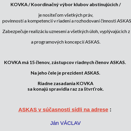
KOVKA / Koordinačný výbor klubov abstinujúcich /
je nositeľom všetkých práv,
povinností a kompetencií v riadení a rozhodovaní činnosti ASKA
Zabezpečuje realizáciu uznesení a všetkých úloh, vyplývajúcic
a programových koncepcií ASKAS.
KOVKA má 15 členov, zástupcov riadnych členov ASKAS.
Na jeho čele je prezident ASKAS.
Riadne zasadania KOVKA
sa konajú spravidla raz za štvrťrok.
ASKAS v súčasnosti sídli na adrese
:
Ján VÁCLAV