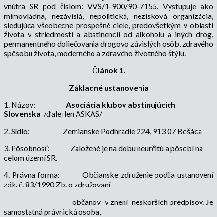
vnútra SR pod číslom: VVS/1-900/90-7155. Vystupuje ako
mimovládna, nezávislá, nepolitická, nezisková organizácia,
sledujúca všeobecne prospešné ciele, predovšetkým v oblasti
života v striedmosti a abstinencii od alkoholu a iných drog,
permanentného doliečovania drogovo závislých osôb, zdravého
spôsobu života, moderného a zdravého životného štýlu.
Článok 1.
Základné ustanovenia
1. Názov:
Asociácia klubov abstinujúcich
Slovenska
/ďalej len ASKAS/
2. Sídlo:
Zemianske Podhradie 224, 913 07 Bošáca
3. Pôsobnosť:
Založené je na dobu neurčitú a pôsobí na
celom území SR.
4. Právna forma:
Občianske združenie podľa ustanovení
zák. č. 83/1990 Zb. o združovaní
občanov
v znení
neskorších predpisov. Je
samostatná právnická osoba,