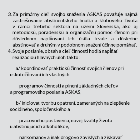
Za primárny cieľ svojho snaženia ASKAS považuje najmä
zastrešovanie abstinentského hnutia a klubového života
v rámci tretieho sektora na území Slovenska, ako aj
metodickú, poradenskú a organizačnú pomoc členom pri
dôslednom naplňovaní ich úsilia trvale a dôsledne
abstinovať a druhým v podobnom snažení účinne pomáhať.
Svoje poslanie, obsah a cieľ činnosti hodlá napĺňať
realizáciou hlavných úloh takto:
a/ koordinovať praktickú činnosť svojich členov pri
uskutočňovaní ich vlastných
programov činnosti a plnení základných cieľov
a programového poslania ASKAS,
b/ iniciovať tvorbu opatrení, zameraných na zlepšenie
sociálneho, spoločenského a
pracovného postavenia, novej kvality života
u abstinujúcich alkoholikov,
narkomanov a inak drogovo závislých a získavať