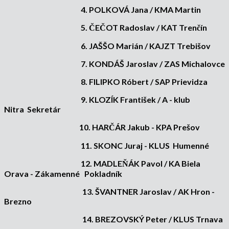
4. POLKOVÁ Jana / KMA Martin
5. ČEČOT Radoslav / KAT Trenčín
6. JAŠŠO Marián / KAJZT Trebišov
7. KONDÁŠ Jaroslav / ZAS Michalovce
8. FILIPKO Róbert / SAP Prievidza
9. KLOZÍK František / A - klub
Nitra Sekretár
10. HARČÁR Jakub - KPA Prešov
11. SKONC Juraj - KLUS Humenné
12. MADLEŇÁK Pavol / KA Biela
Orava - Zákamenné Pokladník
13. ŠVANTNER Jaroslav / AK Hron -
Brezno
14. BREZOVSKÝ Peter / KLUS Trnava