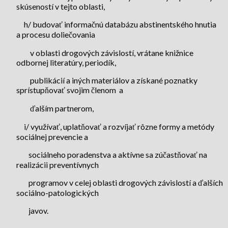
skúseností v tejto oblasti,
h/ budovať informačnú databázu abstinentského hnutia
a procesu doliečovania
v oblasti drogových závislostí, vrátane knižnice
odbornej literatúry, periodík,
publikácií a iných materiálov a získané poznatky
sprístupňovať svojim členom
a
ďalším partnerom,
i/ využívať, uplatňovať a rozvíjať rôzne formy a metódy
sociálnej prevencie a
sociálneho poradenstva a aktívne sa zúčastňovať na
realizácii preventívnych
programov v celej oblasti drogových závislostí a ďalších
sociálno-patologických
javov.