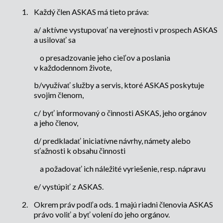
1.
Každý člen ASKAS má tieto práva:
a/ aktívne vystupovať na verejnosti v prospech ASKAS
a usilovať sa
o presadzovanie jeho cieľov a poslania
v každodennom živote,
b/využívať služby a servis, ktoré ASKAS poskytuje
svojim členom,
c/ byť informovaný o činnosti ASKAS, jeho orgánov
a jeho členov,
d/ predkladať iniciatívne návrhy, námety alebo
sťažnosti k obsahu činnosti
a požadovať ich náležité vyriešenie, resp. nápravu
e/ vystúpiť z ASKAS.
2.
Okrem práv podľa ods. 1 majú riadni členovia ASKAS
právo voliť a byť volení do jeho orgánov.