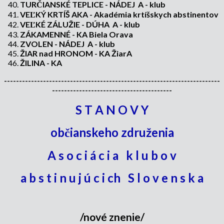
TURČIANSKÉ TEPLICE - NÁDEJ A - klub
VEĽKÝ KRTÍŠ AKA - Akadémia krtíšskych abstinentov
VEĽKÉ ZÁLUŽIE - DÚHA A - klub
ZÁKAMENNÉ - KA Biela Orava
ZVOLEN - NÁDEJ A - klub
ŽIAR nad HRONOM - KA ŽiarA
ŽILINA - KA
------------------------------------------------------------------------
----------------------------------------
S T A N O V Y
občianskeho združenia
A s o c i á c i a k l u b o v
a b s t i n u j ú c i ch S l o v e n s k a
/nové znenie/