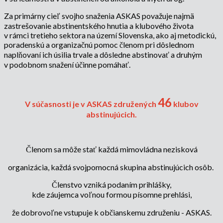
Za primárny cieľ svojho snaženia ASKAS považuje najmä
zastrešovanie abstinentského hnutia a klubového života
v rámci tretieho sektora na území Slovenska, ako aj metodickú,
poradenskú a organizačnú pomoc členom pri dôslednom
naplňovaní ich úsilia trvale a dôsledne abstinovať a druhým
v podobnom snažení účinne pomáhať.
46
V súčasnosti je v ASKAS združených
klubov
abstinujúcich.
Členom sa môže stať každá mimovládna nezisková
organizácia, každá svojpomocná skupina abstinujúcich osôb.
Členstvo vzniká podaním prihlášky,
kde záujemca voľnou formou písomne prehlási,
že dobrovoľne vstupuje k občianskemu združeniu - ASKAS.