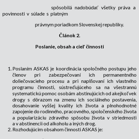
spôsobilá
nadobúdať
všetky
práva
a
povinnosti
v súlade
s platným
právnym poriadkom Slovenskej republiky.
Článok 2.
Poslanie, obsah a cieľ činnosti
Poslaním ASKAS je koordinácia spoločného postupu jeho
členov pri zabezpečovaní ich permanentného
doliečovacieho procesu a pri naplňovaní ich vlastného
programu činnosti, sústreďujúceho sa na všestrannú
systematickú pomoc osobám abstinujúcich od akejkoľvek
drogy s dôrazom na zmenu ich sociálneho postavenia,
dosahovanie vyššej kvality ich života a plnohodnotné
zapojenie do rodinného, pracovného, spoločenského života
a popularizáciu zdravého spôsobu života v striedmosti
a v abstinencii od alkoholu a iných drog.
Rozhodujúcim obsahom činnosti ASKAS je: