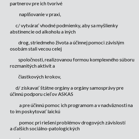
partnerov pre ich tvorivé
naplňovanie v praxi,
c/ vytvárať vhodné podmienky, aby sa myšlienky
abstinencie od alkoholu a iných
drog, striedmeho života a účinnej pomoci závislým
osobám stali vecou celej
spoločnosti, realizovanou formou komplexného súboru
rozmanitých aktivít a
čiastkových krokov,
d/ získavať štátne orgány a orgány samosprávy pre
účinnú podporu cieľov ASKAS
a pre účinnú pomoc ich programom a v nadväznosti na
to im poskytovať laickú
pomoc pri riešení problémov drogových závislostí
a ďalších sociálno-patologických