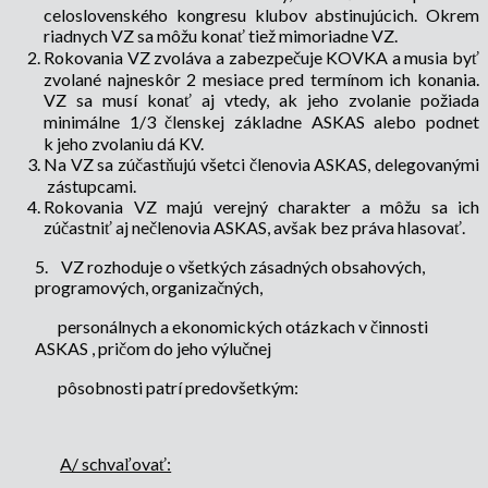
celoslovenského kongresu klubov abstinujúcich. Okrem
riadnych VZ sa môžu konať tiež mimoriadne VZ.
Rokovania VZ zvoláva a zabezpečuje KOVKA a musia byť
zvolané najneskôr 2 mesiace pred termínom ich konania.
VZ sa musí konať aj vtedy, ak jeho zvolanie požiada
minimálne 1/3 členskej základne ASKAS alebo podnet
k jeho zvolaniu dá KV.
Na VZ sa zúčastňujú všetci členovia ASKAS, delegovanými
zástupcami.
Rokovania VZ majú verejný charakter a môžu sa ich
zúčastniť aj nečlenovia ASKAS, avšak bez práva hlasovať.
5.
VZ rozhoduje o všetkých zásadných obsahových,
programových, organizačných,
personálnych a ekonomických otázkach v činnosti
ASKAS , pričom do jeho výlučnej
pôsobnosti patrí predovšetkým:
A/ schvaľovať: