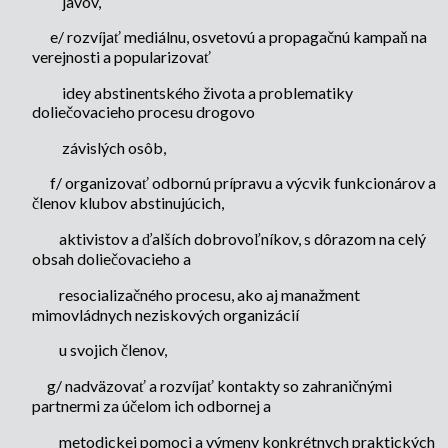
javov,
e/ rozvíjať mediálnu, osvetovú a propagačnú kampaň na
verejnosti a popularizovať
idey abstinentského života a problematiky
doliečovacieho procesu drogovo
závislých osôb,
f/ organizovať odbornú prípravu a výcvik funkcionárov a
členov klubov abstinujúcich,
aktivistov a ďalších dobrovoľníkov, s dôrazom na celý
obsah doliečovacieho a
resocializačného procesu, ako aj manažment
mimovládnych neziskových organizácií
u svojich členov,
g/ nadväzovať a rozvíjať kontakty so zahraničnými
partnermi za účelom ich odbornej a
metodickej pomoci a výmeny konkrétnych praktických