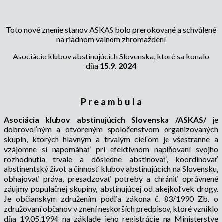
Toto nové znenie stanov ASKAS bolo prerokované a schválené
na riadnom valnom zhromaždení
Asociácie klubov abstinujúcich Slovenska, ktoré sa konalo
dňa
15.9. 2024
P r e a m b u l a
Asociácia klubov abstinujúcich Slovenska /ASKAS/
je
dobrovoľným a otvoreným spoločenstvom organizovaných
skupín, ktorých hlavným a trvalým cieľom je všestranne a
vzájomne si napomáhať pri efektívnom naplňovaní svojho
rozhodnutia trvale a dôsledne abstinovať, koordinovať
abstinentský život a činnosť klubov abstinujúcich na Slovensku,
obhajovať práva, presadzovať potreby a chrániť oprávnené
záujmy populačnej skupiny, abstinujúcej od akejkoľvek drogy.
Je občianskym združením podľa zákona č. 83/1990 Zb. o
združovaní občanov v znení neskorších predpisov, ktoré vzniklo
dňa 19.05.1994 na základe jeho registrácie na Ministerstve