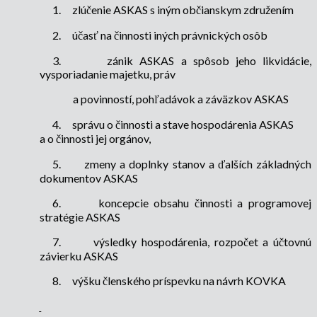
1.
zlúčenie ASKAS s iným občianskym združením
2.
účasť na činnosti iných právnických osôb
3.
zánik ASKAS a spôsob jeho likvidácie,
vysporiadanie majetku, práv
a povinností, pohľadávok a záväzkov ASKAS
4.
správu o činnosti a stave hospodárenia ASKAS
a o činnosti jej orgánov,
5.
zmeny a doplnky stanov a ďalších základných
dokumentov ASKAS
6.
koncepcie obsahu činnosti a programovej
stratégie ASKAS
7.
výsledky hospodárenia, rozpočet a účtovnú
závierku ASKAS
8.
výšku členského príspevku na návrh KOVKA