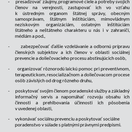
-
presadzovať záujmy, programové ciele a potreby svojich
členov na verejnosti, zastupovať ich vo vzťahu
k ústredným organom štátnej správy, obecným
samosprávam, štátnym inštitúciám, mimovládnym
neziskovým organizáciám, ostatným inštitúciám
štátneho a neštátneho charakteru u nás i v zahraničí,
médiám a pod.,
-
zabezpečovať ďalšie vzdelávanie a odbornú prípravu
členských subjektov a ich členov v oblasti sociálnej
prevencie a doliečovacieho procesu abstinujúcich osôb,
-
organizovať rôznorodú laickú pomoc pri preventívnom,
terapeutickom, resocializačnom a doliečovacom procese
osôb závislých od drog rôzneho druhu,
-
poskytovať svojim členom poradenské služby a základný
informačný servis a napomáhať rozvoju obsahu ich
činnosti a prehlbovania účinnosti ich pôsobenia
v uvedenej oblasti,
-
vykonávať sociálnu prevenciu a poskytovať sociálne
poradenstvo v súlade s platnými právnymi predpismi.