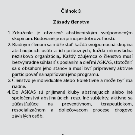
Článok 3.
Zásady členstva
Združenie je otvorené abstinentským svojpomocným
skupinám. Budované je na princípe dobrovoľnosti.
Riadnym členom sa môže stať každá svojpomocná skupina
abstinujúcich osôb a ich príbuzných, každá mimovládna
nezisková organizácia,. Každý záujemca o členstvo musí
bezvýhradne súhlasiť s poslaním a cieľmi ASKAS, stotožniť
sa s obsahom jeho stanov a musí byť pripravený aktívne
participovať na naplňovaní jeho programu.
Členstvo je individuálne alebo kolektívne a môže byť iba
riadne.
Do ASKAS sú prijímané kluby abstinujúcich alebo iné
spoločenstvá abstinujúcich, resp. iné subjekty, aktívne sa
zúčastňujúce na preventívnom, terapeutickom,
resocializačnom a doliečovacom procese drogovo
závislých osôb.