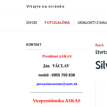
Vitajte na stránke
ÚVOD
FOTOGALÉRIA
UDALOSTI Z KA
KONTAKT
Back
štvrt
Prezident ASKAS
Si
Ján VÁCLAV
mobil - 0905 700 838
janvaclavzeman@azet.sk
-------------------------------------
Viceprezidentka ASKAS