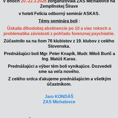
V dňoch
20.-22.3.2026
zorganizovala ZAS Michalovce na
Zemplínskej Šírave
v hoteli Felícia odborný seminár ASKAS.
Témy seminára boli
:
Úskalia dlhodobej abstinencie po 10 a viac rokoch a
problematika závislosti z pohľadu forenznej psychiatrie.
Zúčastnilo sa na ňom 76 klubistov z 19. klubov z celého
Slovenska.
Prednášajúci boli Mgr. Peter Knapík, Mudr. Miloš Burič a
Ing. Matúš Karas.
Prednášajúci a výber tém boli vynikajúce. Dozvedeli
sme sa veľa nového.
Z celého srdca ďakujeme prednášajúcim a všetkým
účastníkom.
Jaro KONDÁŠ
ZAS Michalovce