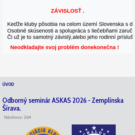
ZÁVISLOSŤ
 .
Keďže kluby pôsobia na celom území Slovenska 
s d
Osobné skúsenosti a spolupráca s liečebňami 
zaruču
Či už je to samotný závislý,alebo jeho rodinní príslušn
Neodkladajte svoj problém donekonečna
!
ÚVOD
Odborný seminár ASKAS 2026 - Zemplínska
Šírava.
Návštevy: 264