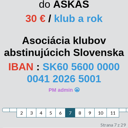
do
ASKAS
30 €
/
klub a rok
Asociácia klubov
abstinujúcich Slovenska
IBAN
:
SK60 5600 0000
0041 2026 5001
PM admin
😬
2
3
4
5
6
7
8
9
10
11
Strana 7 z 29