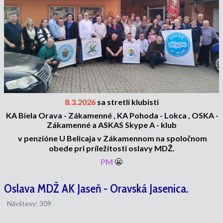
8.3.2026
sa stretli klubisti
KA Biela Orava - Zákamenné , KA Pohoda - Lokca ,
OSKA -
Zákamenné a ASKAS Skype A - klub
v penzióne U Belicaja v Zákamennom
na spoločnom
obede pri príležitosti oslavy MDŽ.
PM
😬
Oslava MDŽ AK Jaseň - Oravská Jasenica.
Návštevy: 309